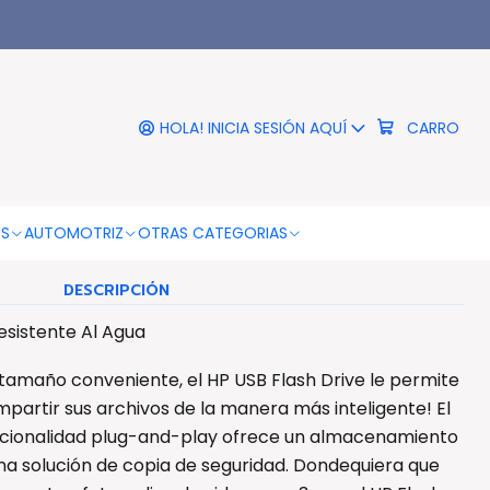
|
32gb Diseño Resistente Al
Agua - Ps
HOLA! INICIA SESIÓN AQUÍ
CARRO
COLOR
Celeste
OS
AUTOMOTRIZ
OTRAS CATEGORIAS
DESCRIPCIÓN
esistente Al Agua
tamaño conveniente, el HP USB Flash Drive le permite
mpartir sus archivos de la manera más inteligente! El
cionalidad plug-and-play ofrece un almacenamiento
una solución de copia de seguridad. Dondequiera que