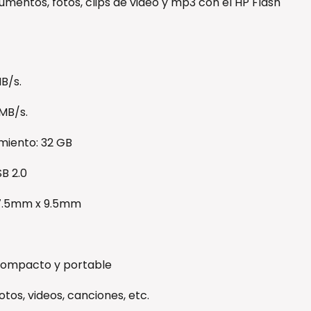
umentos, fotos, clips de video y mp3 con el HP Flash
B/s.
 MB/s.
iento: 32 GB
B 2.0
17.5mm x 9.5mm
-compacto y portable
tos, videos, canciones, etc.