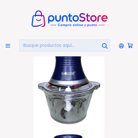
🏠
Bienvenido a PuntoStore.cl
Inicio
HOGAR Y DECORACIÓN
Electrodomésticos
Moledoras De Carne
Picador Moledor Eléctrico De Verduras Y Carne - Ps