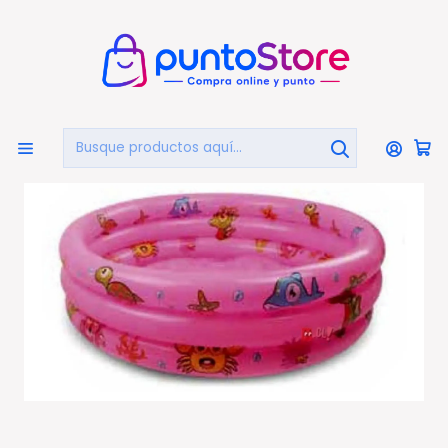
🏠
Bienvenido a PuntoStore.cl
Inicio
OTRAS CATEGORIAS
Piscinas Y Accesorios
Piscinas Inflables
Piscina Inflable Para Niños Redonda 150x35cms Rosa -
Ps