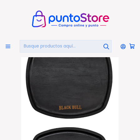
🏠
Bienvenido a PuntoStore.cl
Inicio
Plato Madera Bamboo 25cms Black Bull - Ps