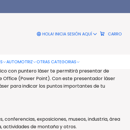
|
r Estilo Lapicera Verde Con
Pilas - Ps
HOLA! INICIA SESIÓN AQUÍ
CARRO
DESCRIPCIÓN
ra Verde Con Pilas - Ps
OS
AUTOMOTRIZ
OTRAS CATEGORIAS
ico con puntero láser te permitirá presentar de
e Office (Power Point). Con este presentador láser
láser para indicar los puntos importantes de tu
, conferencias, exposiciones, museos, industria, área
a, actividades de montaña y otros.