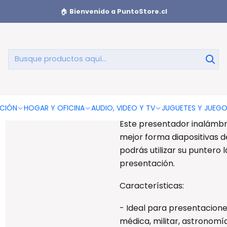
tilo Lapicera Verde Con Pilas - Ps
🏠
Bienvenido a PuntoStore.cl
Puntero Lase
Puntero Laser Estilo Lapice
CIÓN
HOGAR Y OFICINA
AUDIO, VIDEO Y TV
JUGUETES Y JUEG
Este presentador inalámbr
mejor forma diapositivas d
podrás utilizar su puntero 
presentación.
Características:
- Ideal para presentaciones
médica, militar, astronomí