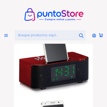
🏠
Bienvenido a PuntoStore.cl
Inicio
AUDIO Y VIDEO
Audio
Radio Despertadores
Radio Reloj Con Alarma Y Parlante Bluetooth - Ps