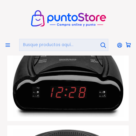
🏠
Bienvenido a PuntoStore.cl
Inicio
AUDIO Y VIDEO
Audio
Radio Despertadores
Radio Reloj Led Despertador Doble Alarma - Ps