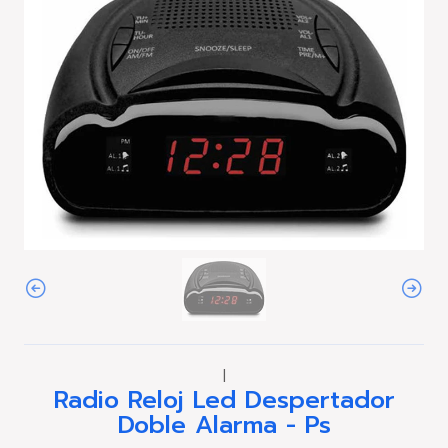
|
Radio Reloj Led Despertador
Doble Alarma - Ps