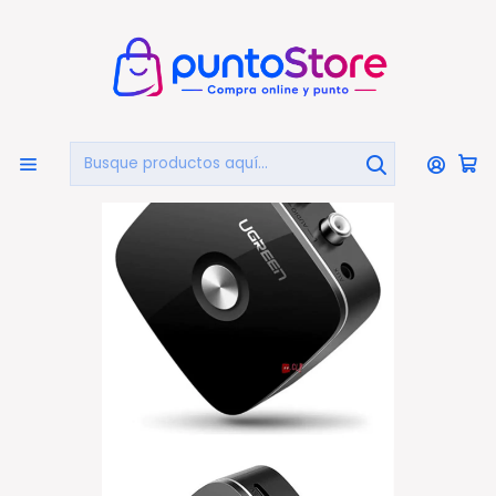
🏠
Bienvenido a PuntoStore.cl
Inicio
COMPUTACIÓN
Periféricos
Receptor Audio
Receptor Audio Bluetooth 4.1 Y Rca - Ps