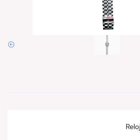
Agotado
Relo