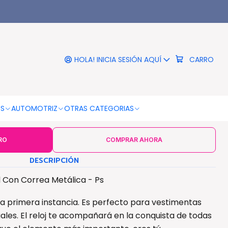
|
 Clásico Digital Con Correa
Metálica - Ps
HOLA! INICIA SESIÓN AQUÍ
CARRO
COLOR DE LA CORREA
Gris
OS
AUTOMOTRIZ
OTRAS CATEGORIAS
RO
COMPRAR AHORA
DESCRIPCIÓN
al Con Correa Metálica - Ps
a primera instancia. Es perfecto para vestimentas
les. El reloj te acompañará en la conquista de todas