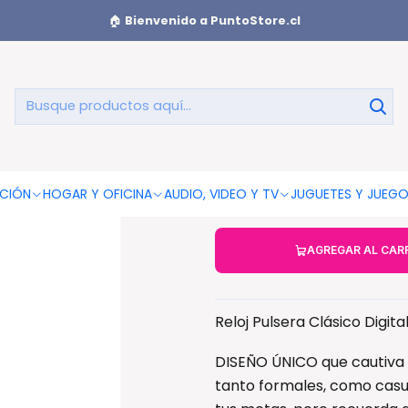
a Clásico Digital Con Correa Metálica - Ps
🏠
Bienvenido a PuntoStore.cl
Reloj Pulsera
CIÓN
HOGAR Y OFICINA
AUDIO, VIDEO Y TV
JUGUETES Y JUEG
AGREGAR AL CAR
Reloj Pulsera Clásico Digit
DISEÑO ÚNICO que cautiva 
tanto formales, como casua