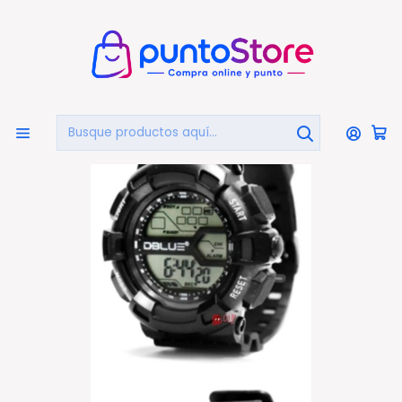
🏠
Bienvenido a PuntoStore.cl
Inicio
OTRAS CATEGORIAS
Relojes De Pulsera
Reloj Deportivo Digital Sumergible 30mts Color Negro -
Ps