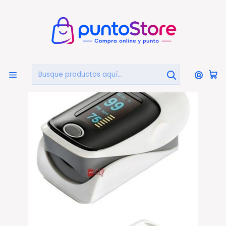
🏠
Bienvenido a PuntoStore.cl
Inicio
OTRAS CATEGORIAS
Salud y Equipamiento Médico
Saturómetro
Saturómetro Oxímetro De Pulso Con Pantalla Led - Ps