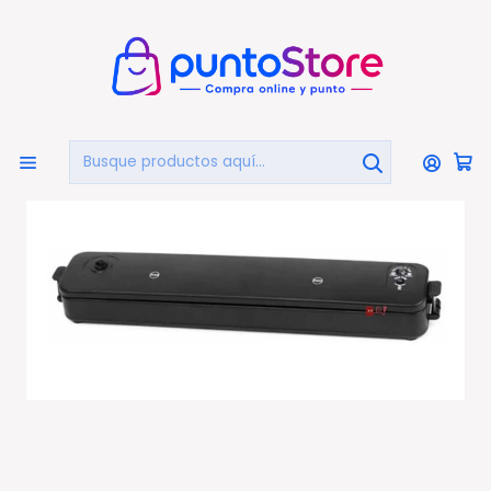
🏠
Bienvenido a PuntoStore.cl
Inicio
HOGAR Y DECORACIÓN
Organización
Selladoras De Bolsas
Selladora De Bolsas Al Vacío 60kpa 90w + 5 Bolsas - Ps