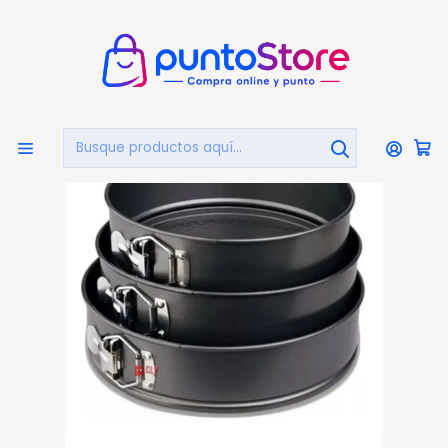
🏠
Bienvenido a PuntoStore.cl
Inicio
HOGAR Y DECORACIÓN
Bandejas, Asaderas y Fuentes
Set De 3 Moldes Redondos Antiadherentes Para Hornear
- Ps