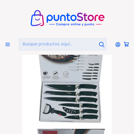
🏠
Bienvenido a PuntoStore.cl
Inicio
HOGAR Y DECORACIÓN
Cuchillos
Set de Cuchillos 7 Piezas Ergonómicos y Resistentes -
PS