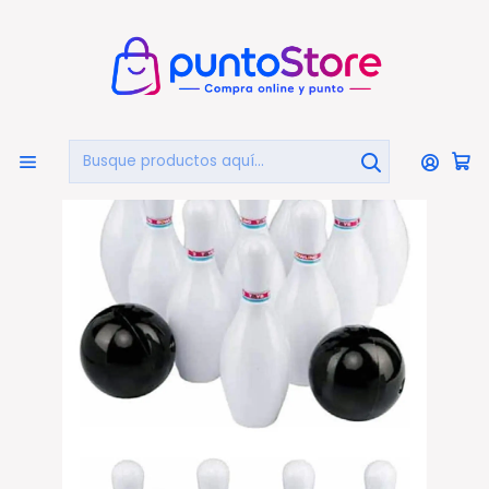
🏠
Bienvenido a PuntoStore.cl
Inicio
JUGUETES Y JUEGOS
Deportes
Set Juego De Bolos 12 Piezas - Ps