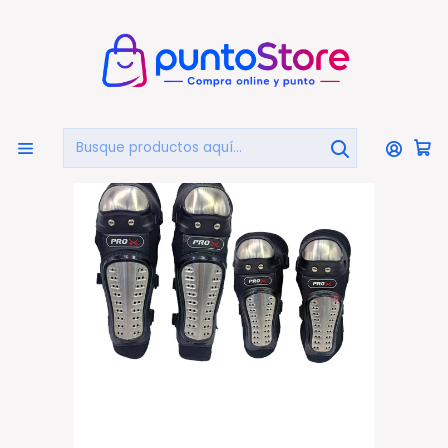
🏠
Bienvenido a PuntoStore.cl
Inicio
AUTOMOTRIZ
Accesorios Para Motos
Set Rodilleras Y Coderas Aleación Aluminio Motos Pro X
- Ps