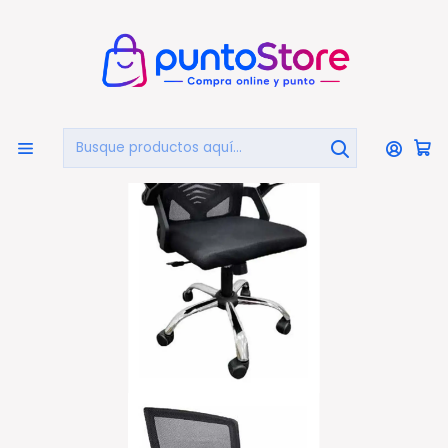
🏠
Bienvenido a PuntoStore.cl
Inicio
Silla De Escritorio Oficina Respaldo Malla - Ps