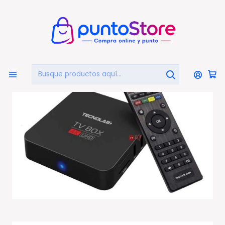
🏠
Bienvenido a PuntoStore.cl
Inicio
TELEVISIÓN
Tv Box
Smart Tv Box Media Streaming 4k Con Android 9 De 8gb
- Ps