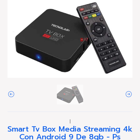
|
Smart Tv Box Media Streaming 4k
Con Android 9 De 8gb - Ps