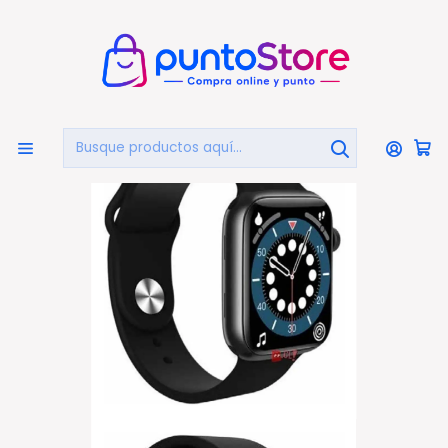
🏠
Bienvenido a PuntoStore.cl
Inicio
Smartwatch Deportivo Bluetooth Resistente Al Agua -
Ps