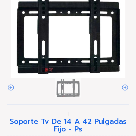
|
Soporte Tv De 14 A 42 Pulgadas
Fijo - Ps