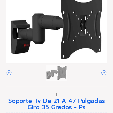
|
Soporte Tv De 21 A 47 Pulgadas
Giro 35 Grados - Ps