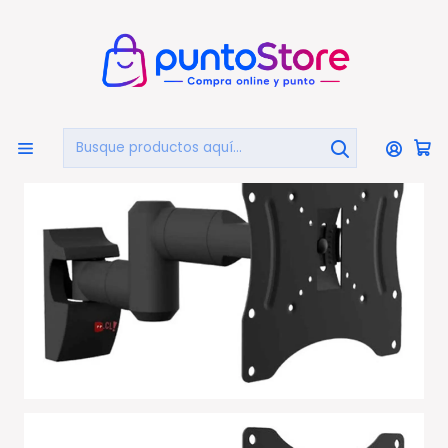
🏠
Bienvenido a PuntoStore.cl
Inicio
TELEVISIÓN
Soportes Tv
Soporte Tv De 21 A 47 Pulgadas Giro 35 Grados - Ps