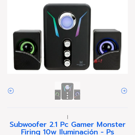
|
Subwoofer 2.1 Pc Gamer Monster
Firing 10w Iluminación - Ps