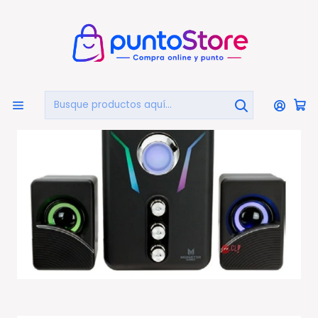
🏠
Bienvenido a PuntoStore.cl
Inicio
PUNTO GAMER
Parlantes Gamer
Subwoofer 2.1 Pc Gamer Monster Firing 10w Iluminación
- Ps