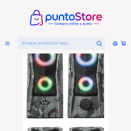
🏠
Bienvenido a PuntoStore.cl
Inicio
COMPUTACIÓN
Periféricos
Parlantes Para PC
Parlantes Pc Gamer Iluminación Rgb Gxt 606 Javv Trust
- Ps