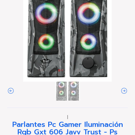
|
Parlantes Pc Gamer Iluminación
Rgb Gxt 606 Javv Trust - Ps