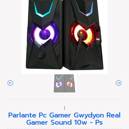
|
Parlante Pc Gamer Gwydyon Real
Gamer Sound 10w - Ps