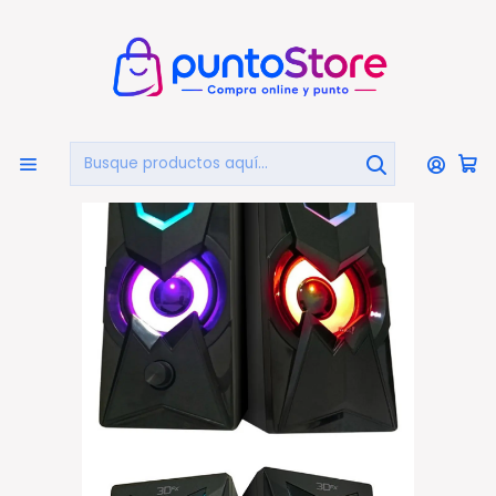
🏠
Bienvenido a PuntoStore.cl
Inicio
COMPUTACIÓN
Periféricos
Parlantes Para PC
Parlante Pc Gamer Gwydyon Real Gamer Sound 10w - Ps