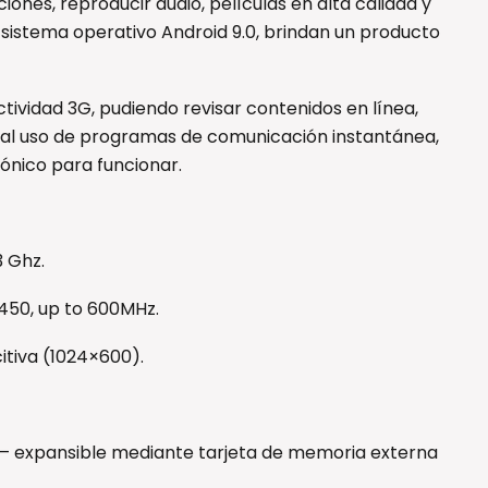
iones, reproducir audio, películas en alta calidad y
l sistema operativo Android 9.0, brindan un producto
tividad 3G, pudiendo revisar contenidos en línea,
 al uso de programas de comunicación instantánea,
fónico para funcionar.
3 Ghz.
-450, up to 600MHz.
itiva (1024×600).
 – expansible mediante tarjeta de memoria externa