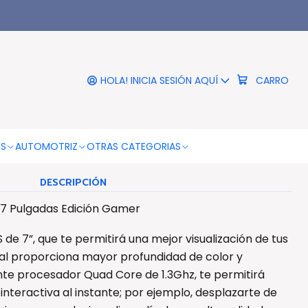
|
ar Pantalla Ips 7 Pulgadas
ición Gamer - Ps
HOLA! INICIA SESIÓN AQUÍ
CARRO
COLOR
Negro
OS
AUTOMOTRIZ
OTRAS CATEGORIAS
DESCRIPCIÓN
s 7 Pulgadas Edición Gamer
S de 7”, que te permitirá una mejor visualización de tus
cual proporciona mayor profundidad de color y
nte procesador Quad Core de 1.3Ghz, te permitirá
 interactiva al instante; por ejemplo, desplazarte de