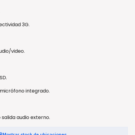
.
ectividad 3G.
udio/video.
SD.
 micrófono integrado.
 salida audio externo.
Mostrar stock de ubicaciones