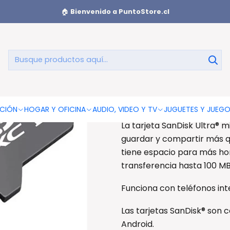
/s) - Ps
🏠
Bienvenido a PuntoStore.cl
Tarjeta De 
128
Tarjeta De Memoria micro
CIÓN
HOGAR Y OFICINA
AUDIO, VIDEO Y TV
JUGUETES Y JUEG
La tarjeta SanDisk Ultra® m
guardar y compartir más q
tiene espacio para más hor
transferencia hasta 100 M
Funciona con teléfonos int
Las tarjetas SanDisk® son 
Android.