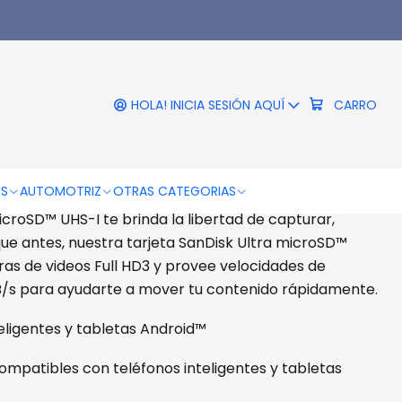
|
Memoria Microsdxc Sandisk
gb (100mb/s) - Ps
HOLA! INICIA SESIÓN AQUÍ
CARRO
DESCRIPCIÓN
SDXC Sandisk 128GB (100MB/s)
OS
AUTOMOTRIZ
OTRAS CATEGORIAS
icroSD™ UHS-I te brinda la libertad de capturar,
ue antes, nuestra tarjeta SanDisk Ultra microSD™
as de videos Full HD3 y provee velocidades de
B/s para ayudarte a mover tu contenido rápidamente.
eligentes y tabletas Android™
compatibles con teléfonos inteligentes y tabletas