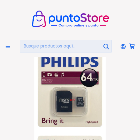
🏠
Bienvenido a PuntoStore.cl
Inicio
COMPUTACIÓN
ALMACENAMIENTO
Tarjetas Flash Micro SD
Tarjeta Microsdhc Philips 64gb - Ps