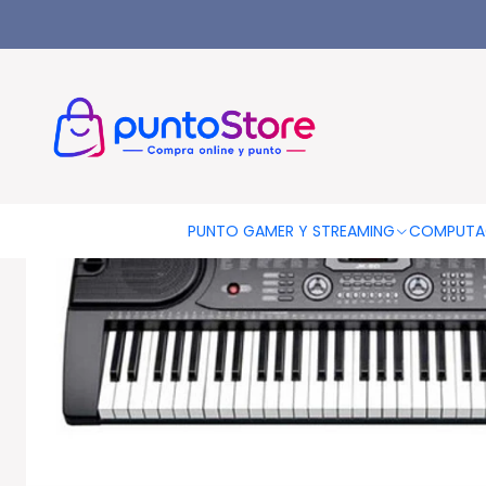
Inicio
INSTRUMENTOS MUSICALES
Teclados Y Accesorios
Te
PUNTO GAMER Y STREAMING
COMPUTA