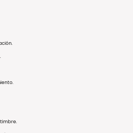
ación.
.
ento.
timbre.