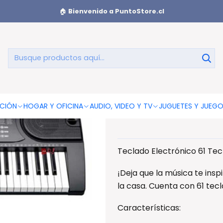
clado Electrónico 61 Teclas Y 128 Tonos + Micrófono - Ps
🏠
Bienvenido a PuntoStore.cl
Teclado El
Tono
CIÓN
HOGAR Y OFICINA
AUDIO, VIDEO Y TV
JUGUETES Y JUEG
Teclado Electrónico 61 Tec
¡Deja que la música te insp
la casa. Cuenta con 61 tecla
Características: