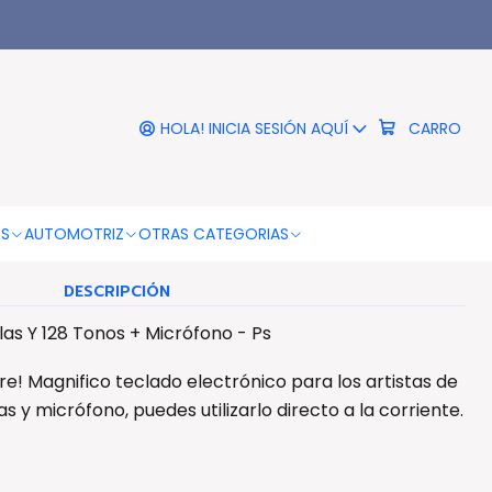
|
ectrónico 61 Teclas Y 128
s + Micrófono - Ps
HOLA! INICIA SESIÓN AQUÍ
CARRO
COLOR
Negro
OS
AUTOMOTRIZ
OTRAS CATEGORIAS
DESCRIPCIÓN
las Y 128 Tonos + Micrófono - Ps
ire! Magnifico teclado electrónico para los artistas de
s y micrófono, puedes utilizarlo directo a la corriente.