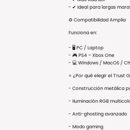
- ✔ Ideal para largas mar
⚙ Compatibilidad Amplia
Funciona en:
- 🖥 PC / Laptop
- 🎮 PS4 – Xbox One
- 💻 Windows / MacOS / C
⭐ ¿Por qué elegir el Trust
- Construcción metálica 
- Iluminación RGB multicol
- Anti-ghosting avanzado
- Modo gaming