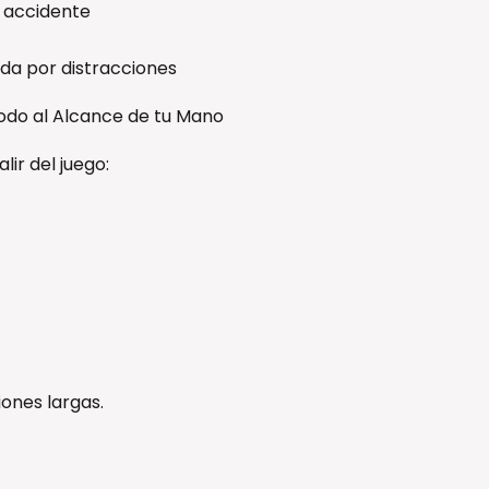
or accidente
nda por distracciones
Todo al Alcance de tu Mano
lir del juego:
iones largas.