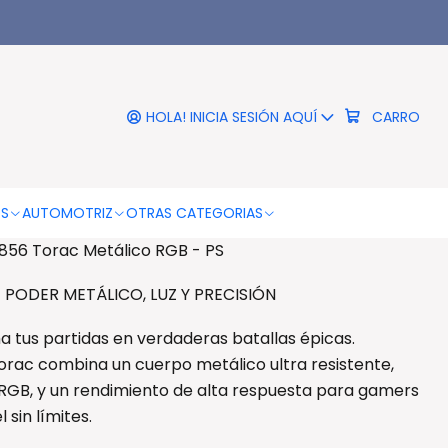
|
mer Trust GXT 856 Torac
tálico RGB - PS
HOLA! INICIA SESIÓN AQUÍ
CARRO
RO
COMPRAR AHORA
DESCRIPCIÓN
OS
AUTOMOTRIZ
OTRAS CATEGORIAS
856 Torac Metálico RGB - PS
 PODER METÁLICO, LUZ Y PRECISIÓN
a tus partidas en verdaderas batallas épicas.
orac combina un cuerpo metálico ultra resistente,
 RGB, y un rendimiento de alta respuesta para gamers
 sin límites.