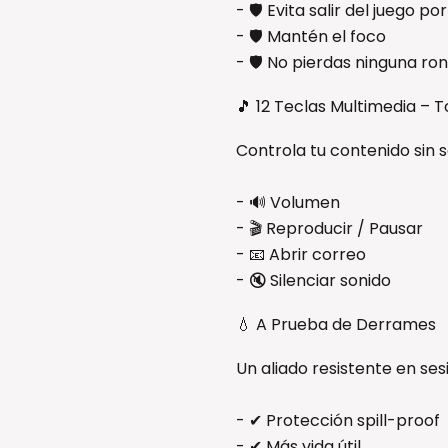
- 🛡 Evita salir del juego p
- 🛡 Mantén el foco
- 🛡 No pierdas ninguna ro
🎵 12 Teclas Multimedia – 
Controla tu contenido sin sa
- 🔊 Volumen
- 🎬 Reproducir / Pausar
- 📧 Abrir correo
- 🔇 Silenciar sonido
💧 A Prueba de Derrames
Un aliado resistente en ses
- ✔ Protección spill-proof
- ✔ Más vida útil