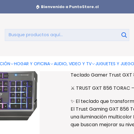
t GXT 856 Torac Metálico RGB - PS
🏠
Bienvenido a PuntoStore.cl
Teclado Ga
Me
AGREGAR AL CAR
CIÓN
HOGAR Y OFICINA
AUDIO, VIDEO Y TV
JUGUETES Y JUEG
Teclado Gamer Trust GXT 
⚔️ TRUST GXT 856 TORAC –
✨ El teclado que transform
El Trust Gaming GXT 856 T
una iluminación multicolor
que buscan mejorar su nivel