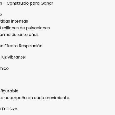
m – Construido para Ganar
o
rtidas intensas
0 millones de pulsaciones
 arma durante años.
con Efecto Respiración
 luz vibrante:
ámico
figurable
e te acompaña en cada movimiento.
Full Size