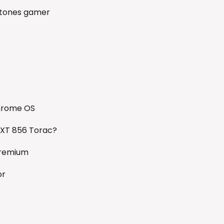
atones gamer
hrome OS
 GXT 856 Torac?
premium
or