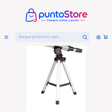
🏠
Bienvenido a PuntoStore.cl
Inicio
AUDIO Y VIDEO
Fotografía Y Video Profesional
Telescopios Y Monoculares
Telescopio 30×300mm Portable Con Trípode Y Maleta -
Ps