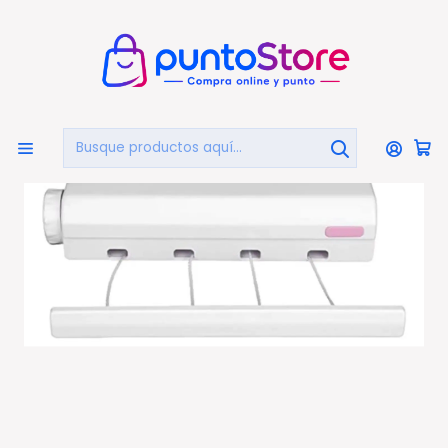
🏠
Bienvenido a PuntoStore.cl
Inicio
HOGAR Y DECORACIÓN
Tendederos
Tendedero Colgador Retráctil 4 Cuerdas - Ps