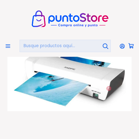
🏠
Bienvenido a PuntoStore.cl
Inicio
LIBRERÍA Y ARTE
Termolaminadoras
Termolaminadora Plastificadora A4 125mic - Ps