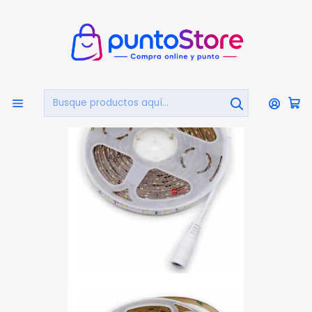
🏠
Bienvenido a PuntoStore.cl
Inicio
HOGAR Y DECORACIÓN
Luces Decorativas
Tira Led De 5mts 2835 Color Blanco Con Control - Ps