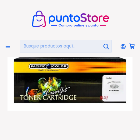
🏠
Bienvenido a PuntoStore.cl
Inicio
COMPUTACIÓN
Impresoras
Tintas Y Toner
Toner Brother Tn-1060 Negro Calidad Premium - Ps