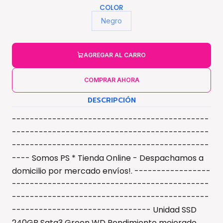
COLOR
Negro
AGREGAR AL CARRO
COMPRAR AHORA
DESCRIPCIÓN
--------------------------------------------
--------------------------------------------
--------------------------------------------
---- Somos PS * Tienda Online - Despachamos a
domicilio por mercado envíos!. -----------------
--------------------------------------------
--------------------------------------------
------------------------------- Unidad SSD
240GB Sata3 Green WD Rendimiento mejorado