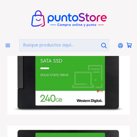
🏠
Bienvenido a PuntoStore.cl
Inicio
Unidad Ssd 240gb Sata3 Green Wd - Ps