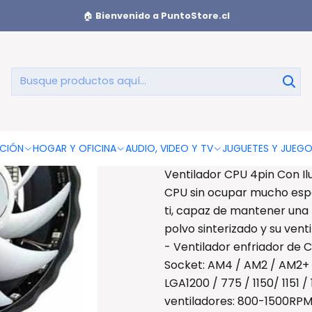
on Iluminación Rgb - Ps
🏠
Bienvenido a PuntoStore.cl
Ventilador 
AGREGAR AL CAR
CIÓN
HOGAR Y OFICINA
AUDIO, VIDEO Y TV
JUGUETES Y JUEG
Ventilador CPU 4pin Con Il
CPU sin ocupar mucho espa
ti, capaz de mantener una 
polvo sinterizado y su ven
- Ventilador enfriador de 
Socket: AM4 / AM2 / AM2+ 
LGA1200 / 775 / 1150/ 1151 /
ventiladores: 800-1500RPM. -