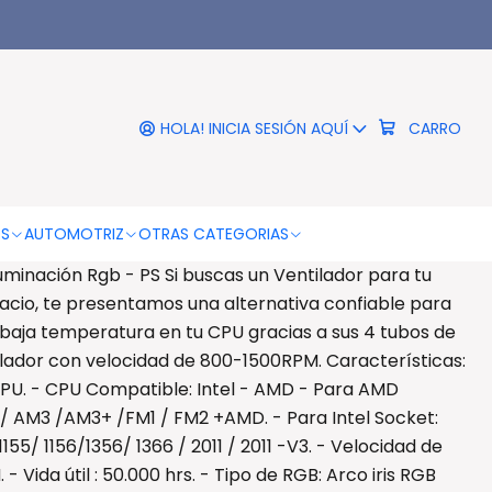
|
Cpu 4pin Con Iluminación
Rgb - Ps
HOLA! INICIA SESIÓN AQUÍ
CARRO
RO
COMPRAR AHORA
DESCRIPCIÓN
OS
AUTOMOTRIZ
OTRAS CATEGORIAS
uminación Rgb - PS Si buscas un Ventilador para tu
cio, te presentamos una alternativa confiable para
baja temperatura en tu CPU gracias a sus 4 tubos de
tilador con velocidad de 800-1500RPM. Características:
CPU. - CPU Compatible: Intel - AMD - Para AMD
/ AM3 /AM3+ /FM1 / FM2 +AMD. - Para Intel Socket:
 1155/ 1156/1356/ 1366 / 2011 / 2011 -V3. - Velocidad de
 Vida útil : 50.000 hrs. - Tipo de RGB: Arco iris RGB