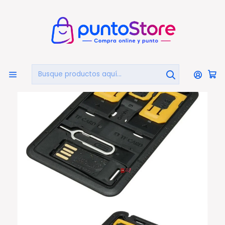
🏠
Bienvenido a PuntoStore.cl
Inicio
CELULARES Y ACCESORIOS
Otros
Adaptador Tarjetas Sim Varios Tamaños - Ps