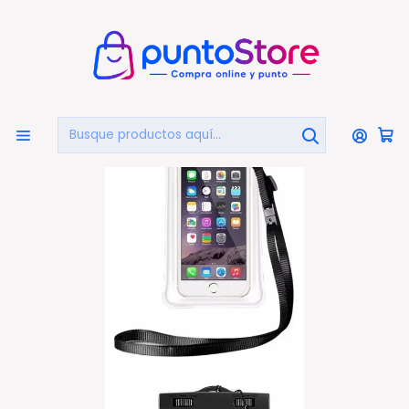
🏠
Bienvenido a PuntoStore.cl
Inicio
CELULARES Y ACCESORIOS
Otros
Funda Sumergible Smartphone Impermeable - Ps