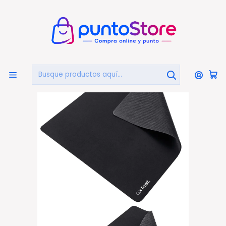
🏠
Bienvenido a PuntoStore.cl
Inicio
PUNTO GAMER
Mouse Pad Gamer
Alfombrilla Gamer Trust GXT 752 M Precisión Total - PS