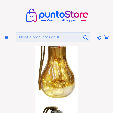
🏠
Bienvenido a PuntoStore.cl
Inicio
HOGAR Y DECORACIÓN
Iluminación
Ampolleta Led Decorativa Colgante A Pila - Ps