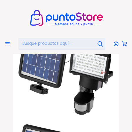
🏠
Bienvenido a PuntoStore.cl
Inicio
HOGAR Y DECORACIÓN
Iluminación Solar
Foco Solar Con Sensor De Movimiento 60 Led - Ps