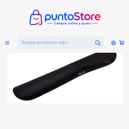
🏠
Bienvenido a PuntoStore.cl
Inicio
PUNTO GAMER
Mouse Pad Gamer
Apoya Muñecas Gel Para Teclado Gamer - Ps