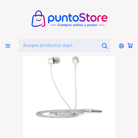
🏠
Bienvenido a PuntoStore.cl
Inicio
AUDIO Y VIDEO
AUDIFONOS
Audífonos Con Cable
Audífonos Hp 3.5mm Manos Libres Dhe-7000 Blanco -
Ps