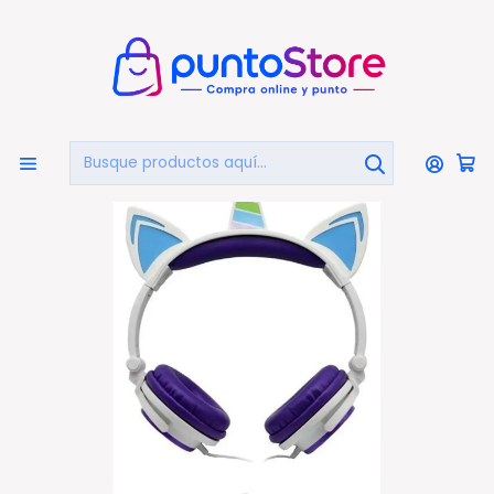
🏠
Bienvenido a PuntoStore.cl
Inicio
AUDIO Y VIDEO
AUDIFONOS
Audífonos Con Cable
Audífonos Unicornio Niños Rainbows Sound Led Morado
- Ps