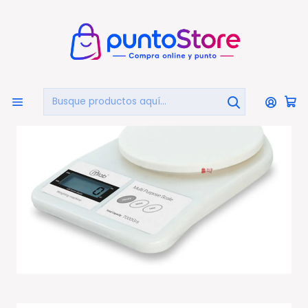
🏠
Bienvenido a PuntoStore.cl
Inicio
HOGAR Y DECORACIÓN
Utensilios De Cocina
Balanzas De Cocina
Balanza Pesa De Cocina Scalecook Multiusos 7kg - Ps