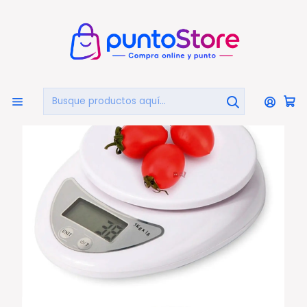
🏠
Bienvenido a PuntoStore.cl
Inicio
HOGAR Y DECORACIÓN
Utensilios De Cocina
Balanzas De Cocina
Pesa Gramera Para Cocina O Comercio Capacidad 5kg
- Ps