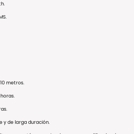
th.
MS.
 10 metros.
 horas.
as.
e y de larga duración.