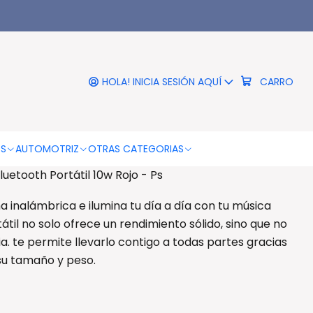
|
onido Parlante Bluetooth
tátil 10w Rojo - Ps
HOLA! INICIA SESIÓN AQUÍ
CARRO
RO
COMPRAR AHORA
DESCRIPCIÓN
OS
AUTOMOTRIZ
OTRAS CATEGORIAS
uetooth Portátil 10w Rojo - Ps
 inalámbrica e ilumina tu día a día con tu música
tátil no solo ofrece un rendimiento sólido, sino que no
ia. te permite llevarlo contigo a todas partes gracias
su tamaño y peso.