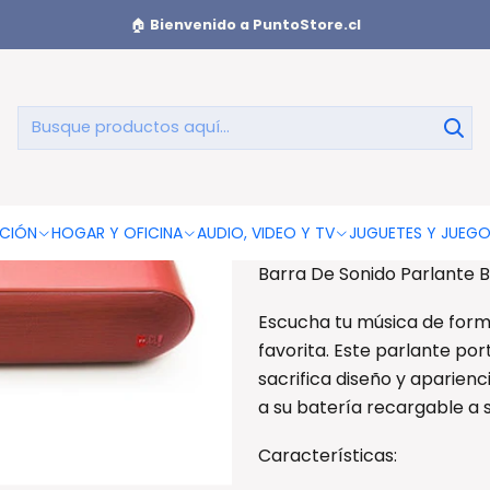
Sonido Parlante Bluetooth Portátil 10w Rojo - Ps
🏠
Bienvenido a PuntoStore.cl
Barra De S
Por
AGREGAR AL CAR
CIÓN
HOGAR Y OFICINA
AUDIO, VIDEO Y TV
JUGUETES Y JUEG
Barra De Sonido Parlante Bl
Escucha tu música de forma
favorita. Este parlante por
sacrifica diseño y aparienc
a su batería recargable a 
Características: