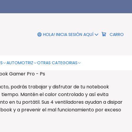
|
tiladores Notebook Gamer
Pro - Ps
HOLA! INICIA SESIÓN AQUÍ
CARRO
RO
COMPRAR AHORA
DESCRIPCIÓN
OS
AUTOMOTRIZ
OTRAS CATEGORIAS
book Gamer Pro - Ps
cto, podrás trabajar y disfrutar de tu notebook
 tiempo. Mantén el calor controlado y así evita
o en tu portátil. Sus 4 ventiladores ayudan a disipar
ebook y a prevenir el mal funcionamiento por exceso