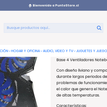
entiladores Notebook Gamer Pro - Ps
🏠
Bienvenido a PuntoStore.cl
Base 4 Ven
AGREGAR AL CAR
CIÓN
HOGAR Y OFICINA
AUDIO, VIDEO Y TV
JUGUETES Y JUEG
Base 4 Ventiladores Note
Con diseño liviano y compa
durante largos periodos de
problemas de funcionamient
el calor que genera el Not
de altas temperaturas.
Características: