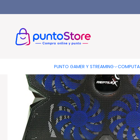
Inicio
PUNTO GAMER
Base Para Notebook Gamer
Base 4 V
PUNTO GAMER Y STREAMING
COMPUTA