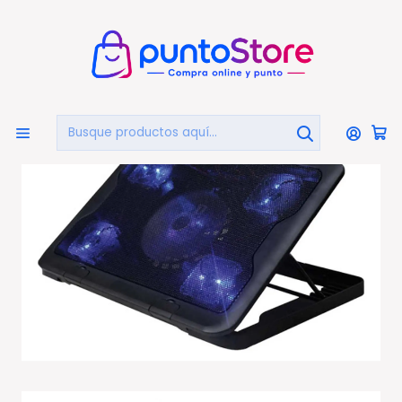
🏠
Bienvenido a PuntoStore.cl
Inicio
PUNTO GAMER
Base Para Notebook Gamer
Base Gamer 5 Ventiladores Notebook Reptilex Luz Azul -
Ps