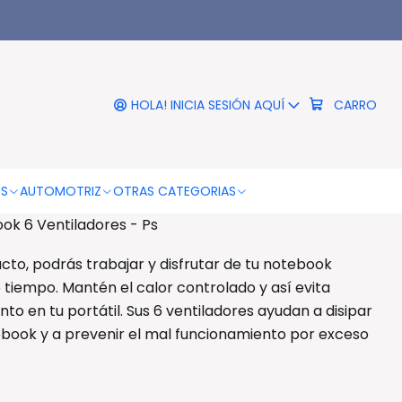
|
 Pad Gamer Notebook 6
entiladores - Ps
HOLA! INICIA SESIÓN AQUÍ
CARRO
RO
COMPRAR AHORA
DESCRIPCIÓN
OS
AUTOMOTRIZ
OTRAS CATEGORIAS
k 6 Ventiladores - Ps
cto, podrás trabajar y disfrutar de tu notebook
 tiempo. Mantén el calor controlado y así evita
o en tu portátil. Sus 6 ventiladores ayudan a disipar
ebook y a prevenir el mal funcionamiento por exceso