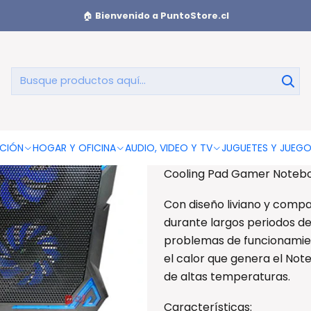
Pad Gamer Notebook 6 Ventiladores - Ps
🏠
Bienvenido a PuntoStore.cl
Cooling
V
AGREGAR AL CAR
CIÓN
HOGAR Y OFICINA
AUDIO, VIDEO Y TV
JUGUETES Y JUEG
Cooling Pad Gamer Noteboo
Con diseño liviano y compa
durante largos periodos de
problemas de funcionamient
el calor que genera el Not
de altas temperaturas.
Características: